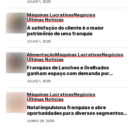
JULHO 1, 2026
Máquinas Lucrativas
Negócios
Últimas Notícias
A satisfação do cliente é o maior
patrimônio de uma franquia
JULHO 1, 2026
Alimentação
Máquinas Lucrativas
Negócios
Últimas Notícias
Franquias de Lanches e Grelhados
ganham espaço com demanda por
refeições rápidas e de qualidade
JULHO 1, 2026
Máquinas Lucrativas
Negócios
Últimas Notícias
Natal impulsiona franquias e abre
oportunidades para diversos segmentos
do varejo
JUNHO 29, 2026