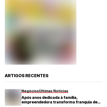
ARTIGOS RECENTES
Negócios
Últimas Notícias
Após anos dedicada à família,
empreendedora transforma franquia de
turismo em negócio de destaque no RN