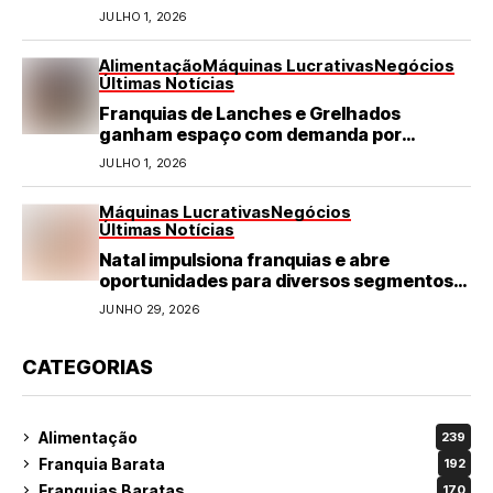
JULHO 1, 2026
Alimentação
Máquinas Lucrativas
Negócios
Últimas Notícias
Franquias de Lanches e Grelhados
ganham espaço com demanda por
refeições rápidas e de qualidade
JULHO 1, 2026
Máquinas Lucrativas
Negócios
Últimas Notícias
Natal impulsiona franquias e abre
oportunidades para diversos segmentos
do varejo
JUNHO 29, 2026
CATEGORIAS
Alimentação
239
Franquia Barata
192
Franquias Baratas
170