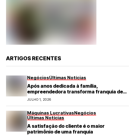
ARTIGOS RECENTES
Negócios
Últimas Notícias
Após anos dedicada à família,
empreendedora transforma franquia de
turismo em negócio de destaque no RN
JULHO 1, 2026
Máquinas Lucrativas
Negócios
Últimas Notícias
A satisfação do cliente é o maior
patrimônio de uma franquia