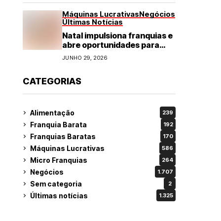
Máquinas Lucrativas
Negócios
Últimas Notícias
Natal impulsiona franquias e
abre oportunidades para
diversos segmentos do
JUNHO 29, 2026
varejo
CATEGORIAS
Alimentação
239
Franquia Barata
192
Franquias Baratas
170
Máquinas Lucrativas
586
Micro Franquias
264
Negócios
1.707
Sem categoria
2
Últimas notícias
1.325