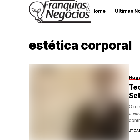
Home
Últimas No
estética corporal
Neg
Te
Set
O me
cres
contr
BY
CA