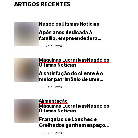
ARTIGOS RECENTES
Negócios
Últimas Notícias
Após anos dedicada à
família, empreendedora
transforma franquia de
JULHO 1, 2026
turismo em negócio de
destaque no RN
Máquinas Lucrativas
Negócios
Últimas Notícias
A satisfação do cliente é o
maior patrimônio de uma
franquia
JULHO 1, 2026
Alimentação
Máquinas Lucrativas
Negócios
Últimas Notícias
Franquias de Lanches e
Grelhados ganham espaço
com demanda por refeições
JULHO 1, 2026
rápidas e de qualidade