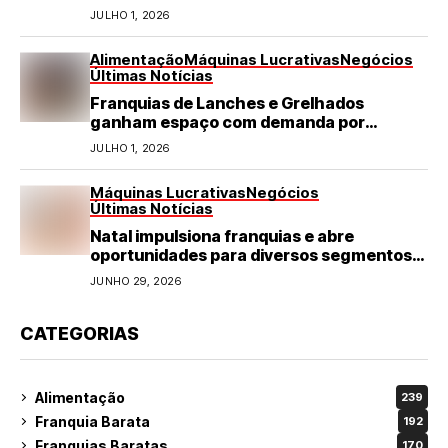
JULHO 1, 2026
Alimentação
Máquinas Lucrativas
Negócios
Últimas Notícias
Franquias de Lanches e Grelhados
ganham espaço com demanda por
refeições rápidas e de qualidade
JULHO 1, 2026
Máquinas Lucrativas
Negócios
Últimas Notícias
Natal impulsiona franquias e abre
oportunidades para diversos segmentos
do varejo
JUNHO 29, 2026
CATEGORIAS
Alimentação
239
Franquia Barata
192
Franquias Baratas
170