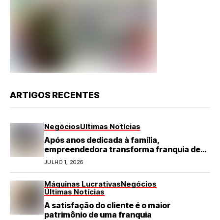
ARTIGOS RECENTES
Negócios
Últimas Notícias
Após anos dedicada à família,
empreendedora transforma franquia de
turismo em negócio de destaque no RN
JULHO 1, 2026
Máquinas Lucrativas
Negócios
Últimas Notícias
A satisfação do cliente é o maior
patrimônio de uma franquia