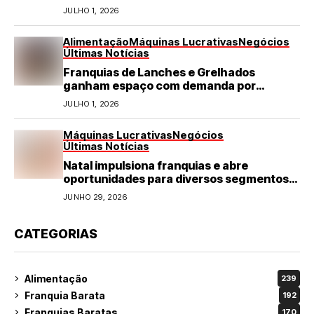
JULHO 1, 2026
Alimentação
Máquinas Lucrativas
Negócios
Últimas Notícias
Franquias de Lanches e Grelhados
ganham espaço com demanda por
refeições rápidas e de qualidade
JULHO 1, 2026
Máquinas Lucrativas
Negócios
Últimas Notícias
Natal impulsiona franquias e abre
oportunidades para diversos segmentos
do varejo
JUNHO 29, 2026
CATEGORIAS
Alimentação
239
Franquia Barata
192
Franquias Baratas
170