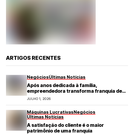
ARTIGOS RECENTES
Negócios
Últimas Notícias
Após anos dedicada à família,
empreendedora transforma franquia de
turismo em negócio de destaque no RN
JULHO 1, 2026
Máquinas Lucrativas
Negócios
Últimas Notícias
A satisfação do cliente é o maior
patrimônio de uma franquia