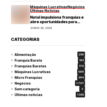
Máquinas Lucrativas
Negócios
Últimas Notícias
Natal impulsiona franquias e
abre oportunidades para
diversos segmentos do
JUNHO 29, 2026
varejo
CATEGORIAS
Alimentação
239
Franquia Barata
192
Franquias Baratas
170
Máquinas Lucrativas
586
Micro Franquias
264
Negócios
1.707
Sem categoria
2
Últimas notícias
1.325