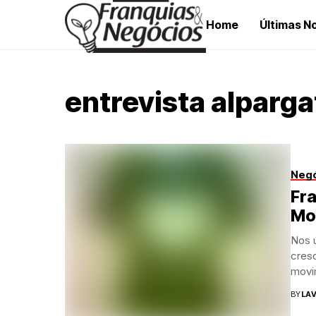
Home
Últimas No
entrevista alparga
Neg
Fra
Mod
Nos 
cresc
movi
BY
LAV