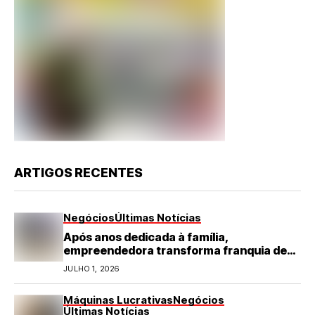
ARTIGOS RECENTES
Negócios
Últimas Notícias
Após anos dedicada à família,
empreendedora transforma franquia de
turismo em negócio de destaque no RN
JULHO 1, 2026
Máquinas Lucrativas
Negócios
Últimas Notícias