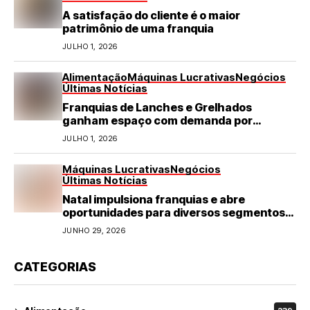
A satisfação do cliente é o maior
patrimônio de uma franquia
JULHO 1, 2026
Alimentação
Máquinas Lucrativas
Negócios
Últimas Notícias
Franquias de Lanches e Grelhados
ganham espaço com demanda por
refeições rápidas e de qualidade
JULHO 1, 2026
Máquinas Lucrativas
Negócios
Últimas Notícias
Natal impulsiona franquias e abre
oportunidades para diversos segmentos
do varejo
JUNHO 29, 2026
CATEGORIAS