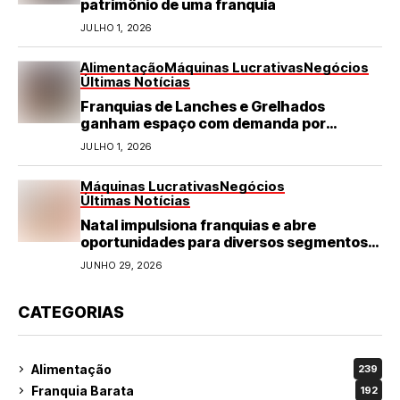
patrimônio de uma franquia
JULHO 1, 2026
Alimentação
Máquinas Lucrativas
Negócios
Últimas Notícias
Franquias de Lanches e Grelhados
ganham espaço com demanda por
refeições rápidas e de qualidade
JULHO 1, 2026
Máquinas Lucrativas
Negócios
Últimas Notícias
Natal impulsiona franquias e abre
oportunidades para diversos segmentos
do varejo
JUNHO 29, 2026
CATEGORIAS
Alimentação
239
Franquia Barata
192