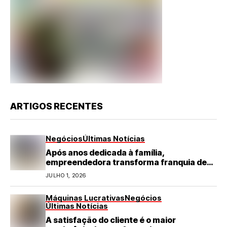
ARTIGOS RECENTES
Negócios
Últimas Notícias
Após anos dedicada à família,
empreendedora transforma franquia de
turismo em negócio de destaque no RN
JULHO 1, 2026
Máquinas Lucrativas
Negócios
Últimas Notícias
A satisfação do cliente é o maior