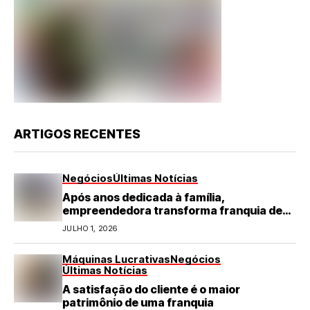
ARTIGOS RECENTES
Negócios
Últimas Notícias
Após anos dedicada à família,
empreendedora transforma franquia de
turismo em negócio de destaque no RN
JULHO 1, 2026
Máquinas Lucrativas
Negócios
Últimas Notícias
A satisfação do cliente é o maior
patrimônio de uma franquia