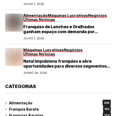
JULHO 1, 2026
Alimentação
Máquinas Lucrativas
Negócios
Últimas Notícias
Franquias de Lanches e Grelhados
ganham espaço com demanda por
refeições rápidas e de qualidade
JULHO 1, 2026
Máquinas Lucrativas
Negócios
Últimas Notícias
Natal impulsiona franquias e abre
oportunidades para diversos segmentos
do varejo
JUNHO 29, 2026
CATEGORIAS
Alimentação
239
Franquia Barata
192
Franquias Baratas
170