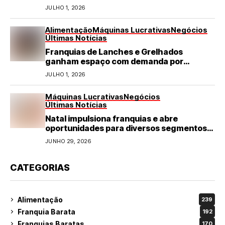
JULHO 1, 2026
Alimentação
Máquinas Lucrativas
Negócios
Últimas Notícias
Franquias de Lanches e Grelhados
ganham espaço com demanda por
refeições rápidas e de qualidade
JULHO 1, 2026
Máquinas Lucrativas
Negócios
Últimas Notícias
Natal impulsiona franquias e abre
oportunidades para diversos segmentos
do varejo
JUNHO 29, 2026
CATEGORIAS
Alimentação
239
Franquia Barata
192
Franquias Baratas
170