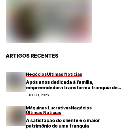
ARTIGOS RECENTES
Negócios
Últimas Notícias
Após anos dedicada à família,
empreendedora transforma franquia de
turismo em negócio de destaque no RN
JULHO 1, 2026
Máquinas Lucrativas
Negócios
Últimas Notícias
A satisfação do cliente é o maior
patrimônio de uma franquia