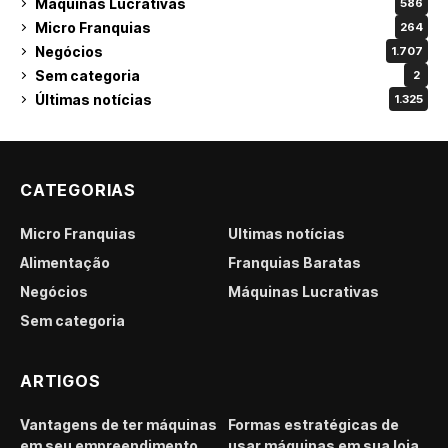
Máquinas Lucrativas
586
Micro Franquias
264
Negócios
1.707
Sem categoria
2
Últimas notícias
1.325
CATEGORIAS
Micro Franquias
Últimas notícias
Alimentação
Franquias Baratas
Negócios
Máquinas Lucrativas
Sem categoria
ARTIGOS
Vantagens de ter máquinas
Formas estratégicas de
em seu empreendimento
usar máquinas em sua loja