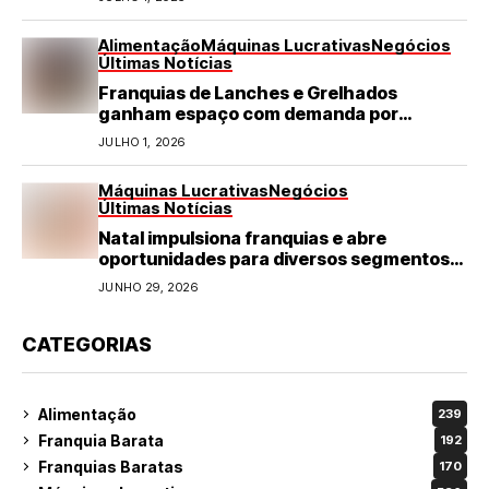
Alimentação
Máquinas Lucrativas
Negócios
Últimas Notícias
Franquias de Lanches e Grelhados
ganham espaço com demanda por
refeições rápidas e de qualidade
JULHO 1, 2026
Máquinas Lucrativas
Negócios
Últimas Notícias
Natal impulsiona franquias e abre
oportunidades para diversos segmentos
do varejo
JUNHO 29, 2026
CATEGORIAS
Alimentação
239
Franquia Barata
192
Franquias Baratas
170