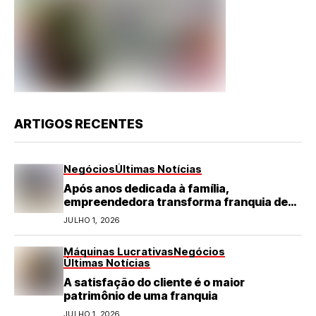
ARTIGOS RECENTES
Negócios
Últimas Notícias
Após anos dedicada à família,
empreendedora transforma franquia de
turismo em negócio de destaque no RN
JULHO 1, 2026
Máquinas Lucrativas
Negócios
Últimas Notícias
A satisfação do cliente é o maior
patrimônio de uma franquia
JULHO 1, 2026