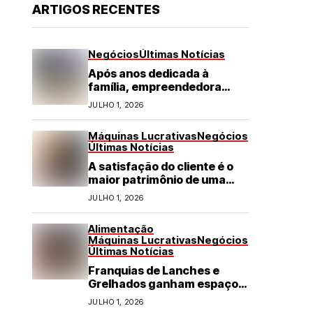
ARTIGOS RECENTES
Negócios
Últimas Notícias
Após anos dedicada à
família, empreendedora
transforma franquia de
JULHO 1, 2026
turismo em negócio de
destaque no RN
Máquinas Lucrativas
Negócios
Últimas Notícias
A satisfação do cliente é o
maior patrimônio de uma
franquia
JULHO 1, 2026
Alimentação
Máquinas Lucrativas
Negócios
Últimas Notícias
Franquias de Lanches e
Grelhados ganham espaço
com demanda por refeições
JULHO 1, 2026
rápidas e de qualidade