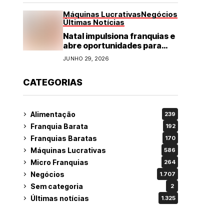
Máquinas Lucrativas
Negócios
Últimas Notícias
Natal impulsiona franquias e
abre oportunidades para
diversos segmentos do
JUNHO 29, 2026
varejo
CATEGORIAS
Alimentação
239
Franquia Barata
192
Franquias Baratas
170
Máquinas Lucrativas
586
Micro Franquias
264
Negócios
1.707
Sem categoria
2
Últimas notícias
1.325