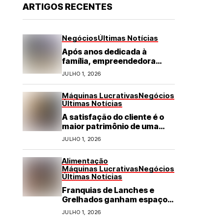
ARTIGOS RECENTES
Negócios
Últimas Notícias
Após anos dedicada à
família, empreendedora
transforma franquia de
JULHO 1, 2026
turismo em negócio de
destaque no RN
Máquinas Lucrativas
Negócios
Últimas Notícias
A satisfação do cliente é o
maior patrimônio de uma
franquia
JULHO 1, 2026
Alimentação
Máquinas Lucrativas
Negócios
Últimas Notícias
Franquias de Lanches e
Grelhados ganham espaço
com demanda por refeições
JULHO 1, 2026
rápidas e de qualidade