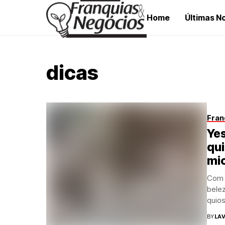
Home
Últimas No
dicas
Fran
Yes
qui
mi
Com 
bele
quios
BY
LAV