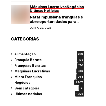
Máquinas Lucrativas
Negócios
Últimas Notícias
Natal impulsiona franquias e
abre oportunidades para
diversos segmentos do
JUNHO 29, 2026
varejo
CATEGORIAS
Alimentação
239
Franquia Barata
192
Franquias Baratas
170
Máquinas Lucrativas
586
Micro Franquias
264
Negócios
1.707
Sem categoria
2
Últimas notícias
1.325