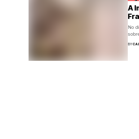
A 
Fr
No di
sobre
BY
CA