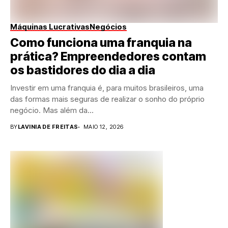
Máquinas Lucrativas
Negócios
Como funciona uma franquia na
prática? Empreendedores contam
os bastidores do dia a dia
Investir em uma franquia é, para muitos brasileiros, uma
das formas mais seguras de realizar o sonho do próprio
negócio. Mas além da...
BY
LAVINIA DE FREITAS
MAIO 12, 2026