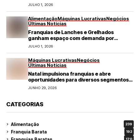
JULHO 1, 2026
Alimentação
Máquinas Lucrativas
Negócios
Últimas Notícias
Franquias de Lanches e Grelhados
ganham espaço com demanda por
refeições rápidas e de qualidade
JULHO 1, 2026
Máquinas Lucrativas
Negócios
Últimas Notícias
Natal impulsiona franquias e abre
oportunidades para diversos segmentos
do varejo
JUNHO 29, 2026
CATEGORIAS
Alimentação
239
Franquia Barata
192
Franquias Baratas
170