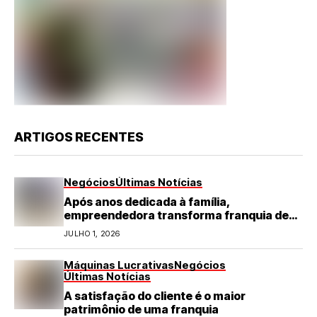
ARTIGOS RECENTES
Negócios
Últimas Notícias
Após anos dedicada à família,
empreendedora transforma franquia de
turismo em negócio de destaque no RN
JULHO 1, 2026
Máquinas Lucrativas
Negócios
Últimas Notícias
A satisfação do cliente é o maior
patrimônio de uma franquia