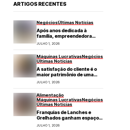
ARTIGOS RECENTES
Negócios
Últimas Notícias
Após anos dedicada à
família, empreendedora
transforma franquia de
JULHO 1, 2026
turismo em negócio de
destaque no RN
Máquinas Lucrativas
Negócios
Últimas Notícias
A satisfação do cliente é o
maior patrimônio de uma
franquia
JULHO 1, 2026
Alimentação
Máquinas Lucrativas
Negócios
Últimas Notícias
Franquias de Lanches e
Grelhados ganham espaço
com demanda por refeições
JULHO 1, 2026
rápidas e de qualidade