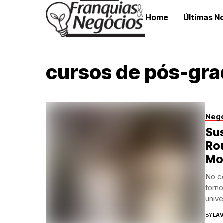
Home
Últimas No
cursos de pós-gra
Neg
Sus
Ro
Mo
No ce
torn
unive
BY
LAV