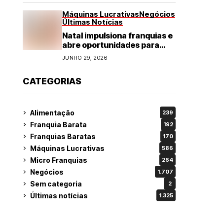
Máquinas Lucrativas
Negócios
Últimas Notícias
Natal impulsiona franquias e
abre oportunidades para
diversos segmentos do
JUNHO 29, 2026
varejo
CATEGORIAS
Alimentação
239
Franquia Barata
192
Franquias Baratas
170
Máquinas Lucrativas
586
Micro Franquias
264
Negócios
1.707
Sem categoria
2
Últimas notícias
1.325