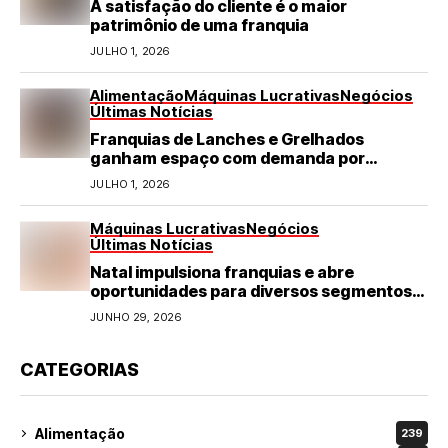
A satisfação do cliente é o maior
patrimônio de uma franquia
JULHO 1, 2026
Alimentação
Máquinas Lucrativas
Negócios
Últimas Notícias
Franquias de Lanches e Grelhados
ganham espaço com demanda por
refeições rápidas e de qualidade
JULHO 1, 2026
Máquinas Lucrativas
Negócios
Últimas Notícias
Natal impulsiona franquias e abre
oportunidades para diversos segmentos
do varejo
JUNHO 29, 2026
CATEGORIAS
Alimentação
239