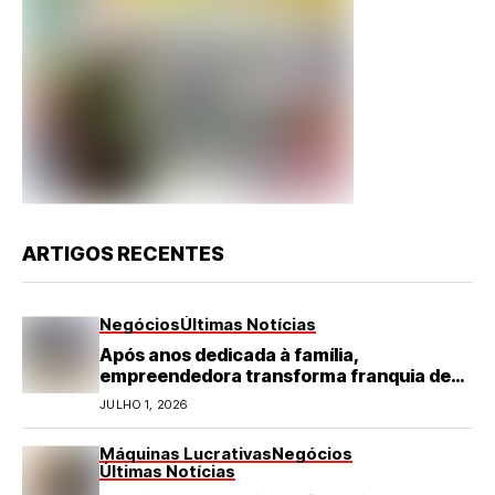
ARTIGOS RECENTES
Negócios
Últimas Notícias
Após anos dedicada à família,
empreendedora transforma franquia de
turismo em negócio de destaque no RN
JULHO 1, 2026
Máquinas Lucrativas
Negócios
Últimas Notícias