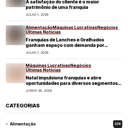
A satisfação do cliente é o maior
patrimônio de uma franquia
JULHO 1, 2026
Alimentação
Máquinas Lucrativas
Negócios
Últimas Notícias
Franquias de Lanches e Grelhados
ganham espaço com demanda por
refeições rápidas e de qualidade
JULHO 1, 2026
Máquinas Lucrativas
Negócios
Últimas Notícias
Natal impulsiona franquias e abre
oportunidades para diversos segmentos
do varejo
JUNHO 29, 2026
CATEGORIAS
Alimentação
239