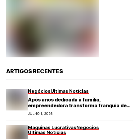
ARTIGOS RECENTES
Negócios
Últimas Notícias
Após anos dedicada à família,
empreendedora transforma franquia de
turismo em negócio de destaque no RN
JULHO 1, 2026
Máquinas Lucrativas
Negócios
Últimas Notícias