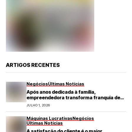
ARTIGOS RECENTES
Negócios
Últimas Notícias
Após anos dedicada à família,
empreendedora transforma franquia de
turismo em negócio de destaque no RN
JULHO 1, 2026
Máquinas Lucrativas
Negócios
Últimas Notícias
A satisfação do cliente é o maior