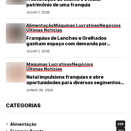
patrimônio de uma franquia
JULHO 1, 2026
Alimentação
Máquinas Lucrativas
Negócios
Últimas Notícias
Franquias de Lanches e Grelhados
ganham espaço com demanda por
refeições rápidas e de qualidade
JULHO 1, 2026
Máquinas Lucrativas
Negócios
Últimas Notícias
Natal impulsiona franquias e abre
oportunidades para diversos segmentos
do varejo
JUNHO 29, 2026
CATEGORIAS
Alimentação
239