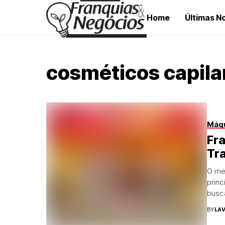
Home
Últimas No
cosméticos capila
Máqu
Fr
Tr
O me
prin
busca
BY
LAV