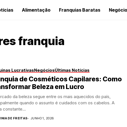
tícias
Alimentação
Franquias Baratas
Negóci
res franquia
inas Lucrativas
Negócios
Últimas Notícias
anquia de Cosméticos Capilares: Como
ansformar Beleza em Lucro
rcado da beleza segue entre os mais aquecidos do país,
cipalmente quando o assunto é cuidados com os cabelos. A
 constante...
INIA DE FREITAS
JUNHO 1, 2026