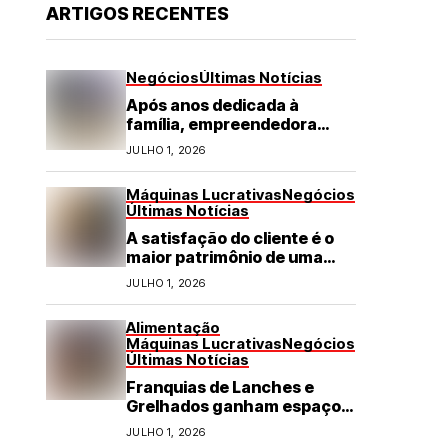
ARTIGOS RECENTES
Negócios
Últimas Notícias
Após anos dedicada à
família, empreendedora
transforma franquia de
JULHO 1, 2026
turismo em negócio de
destaque no RN
Máquinas Lucrativas
Negócios
Últimas Notícias
A satisfação do cliente é o
maior patrimônio de uma
franquia
JULHO 1, 2026
Alimentação
Máquinas Lucrativas
Negócios
Últimas Notícias
Franquias de Lanches e
Grelhados ganham espaço
com demanda por refeições
JULHO 1, 2026
rápidas e de qualidade