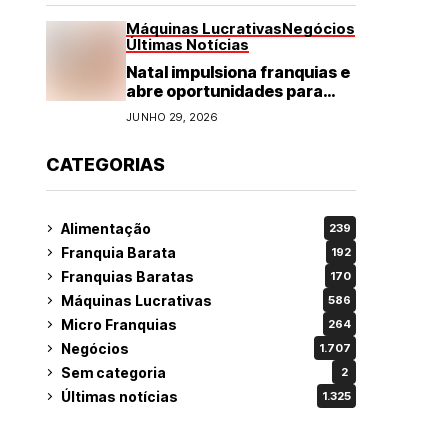
Máquinas Lucrativas
Negócios
Últimas Notícias
Natal impulsiona franquias e
abre oportunidades para
diversos segmentos do
JUNHO 29, 2026
varejo
CATEGORIAS
Alimentação
239
Franquia Barata
192
Franquias Baratas
170
Máquinas Lucrativas
586
Micro Franquias
264
Negócios
1.707
Sem categoria
2
Últimas notícias
1.325