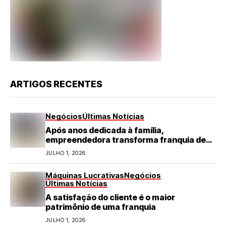
ARTIGOS RECENTES
Negócios
Últimas Notícias
Após anos dedicada à família,
empreendedora transforma franquia de
turismo em negócio de destaque no RN
JULHO 1, 2026
Máquinas Lucrativas
Negócios
Últimas Notícias
A satisfação do cliente é o maior
patrimônio de uma franquia
JULHO 1, 2026