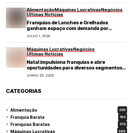
Alimentação
Máquinas Lucrativas
Negócios
Últimas Notícias
Franquias de Lanches e Grelhados
ganham espaço com demanda por
refeições rápidas e de qualidade
JULHO 1, 2026
Máquinas Lucrativas
Negócios
Últimas Notícias
Natal impulsiona franquias e abre
oportunidades para diversos segmentos
do varejo
JUNHO 29, 2026
CATEGORIAS
Alimentação
239
Franquia Barata
192
Franquias Baratas
170
Máquinas Lucrativas
586