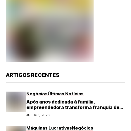
ARTIGOS RECENTES
Negócios
Últimas Notícias
Após anos dedicada à família,
empreendedora transforma franquia de
turismo em negócio de destaque no RN
JULHO 1, 2026
Máquinas Lucrativas
Negócios