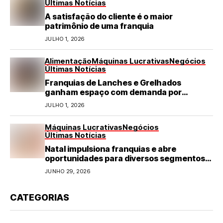
Últimas Notícias
A satisfação do cliente é o maior
patrimônio de uma franquia
JULHO 1, 2026
Alimentação
Máquinas Lucrativas
Negócios
Últimas Notícias
Franquias de Lanches e Grelhados
ganham espaço com demanda por
refeições rápidas e de qualidade
JULHO 1, 2026
Máquinas Lucrativas
Negócios
Últimas Notícias
Natal impulsiona franquias e abre
oportunidades para diversos segmentos
do varejo
JUNHO 29, 2026
CATEGORIAS