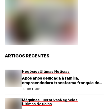
ARTIGOS RECENTES
Negócios
Últimas Notícias
Após anos dedicada à família,
empreendedora transforma franquia de
turismo em negócio de destaque no RN
JULHO 1, 2026
Máquinas Lucrativas
Negócios
Últimas Notícias