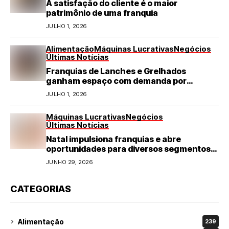
A satisfação do cliente é o maior
patrimônio de uma franquia
JULHO 1, 2026
Alimentação
Máquinas Lucrativas
Negócios
Últimas Notícias
Franquias de Lanches e Grelhados
ganham espaço com demanda por
refeições rápidas e de qualidade
JULHO 1, 2026
Máquinas Lucrativas
Negócios
Últimas Notícias
Natal impulsiona franquias e abre
oportunidades para diversos segmentos
do varejo
JUNHO 29, 2026
CATEGORIAS
Alimentação
239