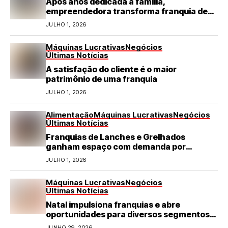
Após anos dedicada à família,
empreendedora transforma franquia de
turismo em negócio de destaque no RN
JULHO 1, 2026
Máquinas Lucrativas
Negócios
Últimas Notícias
A satisfação do cliente é o maior
patrimônio de uma franquia
JULHO 1, 2026
Alimentação
Máquinas Lucrativas
Negócios
Últimas Notícias
Franquias de Lanches e Grelhados
ganham espaço com demanda por
refeições rápidas e de qualidade
JULHO 1, 2026
Máquinas Lucrativas
Negócios
Últimas Notícias
Natal impulsiona franquias e abre
oportunidades para diversos segmentos
do varejo
JUNHO 29, 2026