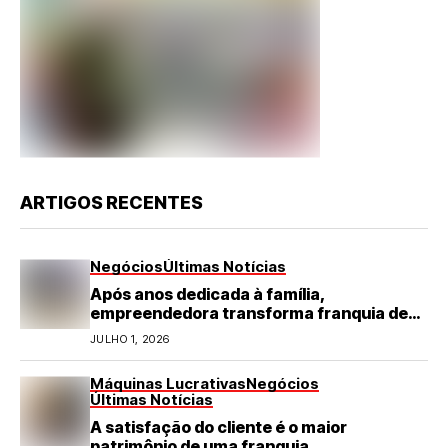
ARTIGOS RECENTES
Negócios
Últimas Notícias
Após anos dedicada à família,
empreendedora transforma franquia de
turismo em negócio de destaque no RN
JULHO 1, 2026
Máquinas Lucrativas
Negócios
Últimas Notícias
A satisfação do cliente é o maior
patrimônio de uma franquia