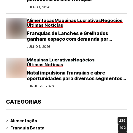
JULHO 1, 2026
Alimentação
Máquinas Lucrativas
Negócios
Últimas Notícias
Franquias de Lanches e Grelhados
ganham espaço com demanda por
refeições rápidas e de qualidade
JULHO 1, 2026
Máquinas Lucrativas
Negócios
Últimas Notícias
Natal impulsiona franquias e abre
oportunidades para diversos segmentos
do varejo
JUNHO 29, 2026
CATEGORIAS
Alimentação
239
Franquia Barata
192