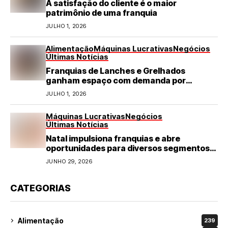
A satisfação do cliente é o maior
patrimônio de uma franquia
JULHO 1, 2026
Alimentação
Máquinas Lucrativas
Negócios
Últimas Notícias
Franquias de Lanches e Grelhados
ganham espaço com demanda por
refeições rápidas e de qualidade
JULHO 1, 2026
Máquinas Lucrativas
Negócios
Últimas Notícias
Natal impulsiona franquias e abre
oportunidades para diversos segmentos
do varejo
JUNHO 29, 2026
CATEGORIAS
Alimentação
239