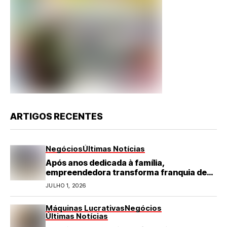
ARTIGOS RECENTES
Negócios
Últimas Notícias
Após anos dedicada à família,
empreendedora transforma franquia de
turismo em negócio de destaque no RN
JULHO 1, 2026
Máquinas Lucrativas
Negócios
Últimas Notícias