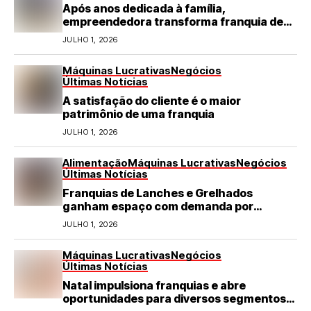
Após anos dedicada à família,
empreendedora transforma franquia de
turismo em negócio de destaque no RN
JULHO 1, 2026
Máquinas Lucrativas
Negócios
Últimas Notícias
A satisfação do cliente é o maior
patrimônio de uma franquia
JULHO 1, 2026
Alimentação
Máquinas Lucrativas
Negócios
Últimas Notícias
Franquias de Lanches e Grelhados
ganham espaço com demanda por
refeições rápidas e de qualidade
JULHO 1, 2026
Máquinas Lucrativas
Negócios
Últimas Notícias
Natal impulsiona franquias e abre
oportunidades para diversos segmentos