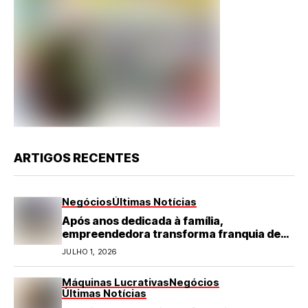
ARTIGOS RECENTES
Negócios
Últimas Notícias
Após anos dedicada à família,
empreendedora transforma franquia de
turismo em negócio de destaque no RN
JULHO 1, 2026
Máquinas Lucrativas
Negócios
Últimas Notícias