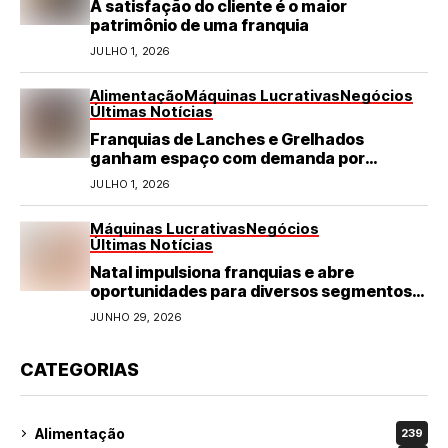
A satisfação do cliente é o maior
patrimônio de uma franquia
JULHO 1, 2026
Alimentação
Máquinas Lucrativas
Negócios
Últimas Notícias
Franquias de Lanches e Grelhados
ganham espaço com demanda por
refeições rápidas e de qualidade
JULHO 1, 2026
Máquinas Lucrativas
Negócios
Últimas Notícias
Natal impulsiona franquias e abre
oportunidades para diversos segmentos
do varejo
JUNHO 29, 2026
CATEGORIAS
Alimentação
239