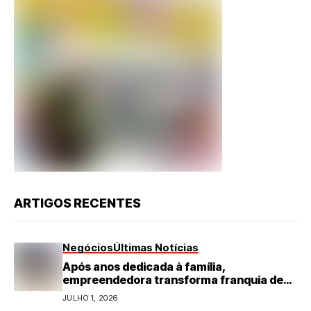
ARTIGOS RECENTES
Negócios
Últimas Notícias
Após anos dedicada à família,
empreendedora transforma franquia de
turismo em negócio de destaque no RN
JULHO 1, 2026