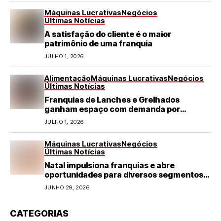
Máquinas Lucrativas
Negócios
Últimas Notícias
A satisfação do cliente é o maior
patrimônio de uma franquia
JULHO 1, 2026
Alimentação
Máquinas Lucrativas
Negócios
Últimas Notícias
Franquias de Lanches e Grelhados
ganham espaço com demanda por
refeições rápidas e de qualidade
JULHO 1, 2026
Máquinas Lucrativas
Negócios
Últimas Notícias
Natal impulsiona franquias e abre
oportunidades para diversos segmentos
do varejo
JUNHO 29, 2026
CATEGORIAS