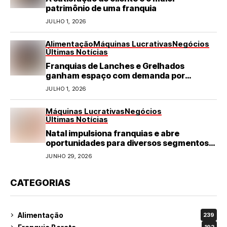
patrimônio de uma franquia
JULHO 1, 2026
Alimentação
Máquinas Lucrativas
Negócios
Últimas Notícias
Franquias de Lanches e Grelhados
ganham espaço com demanda por
refeições rápidas e de qualidade
JULHO 1, 2026
Máquinas Lucrativas
Negócios
Últimas Notícias
Natal impulsiona franquias e abre
oportunidades para diversos segmentos
do varejo
JUNHO 29, 2026
CATEGORIAS
Alimentação
239