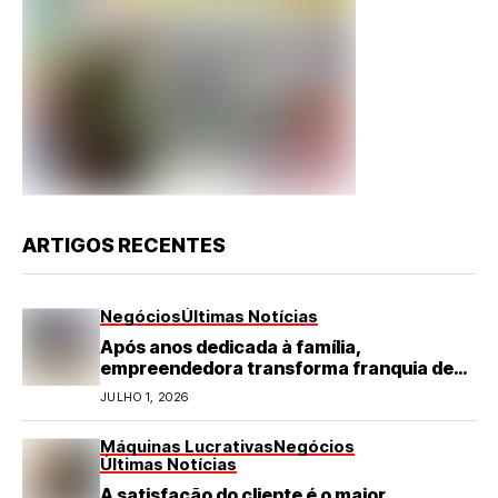
ARTIGOS RECENTES
Negócios
Últimas Notícias
Após anos dedicada à família,
empreendedora transforma franquia de
turismo em negócio de destaque no RN
JULHO 1, 2026
Máquinas Lucrativas
Negócios
Últimas Notícias
A satisfação do cliente é o maior