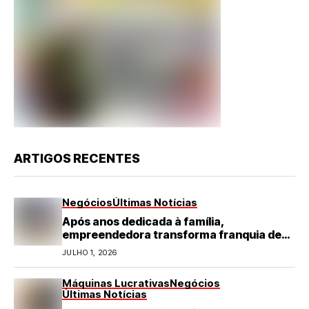
ARTIGOS RECENTES
Negócios
Últimas Notícias
Após anos dedicada à família,
empreendedora transforma franquia de
turismo em negócio de destaque no RN
JULHO 1, 2026
Máquinas Lucrativas
Negócios
Últimas Notícias