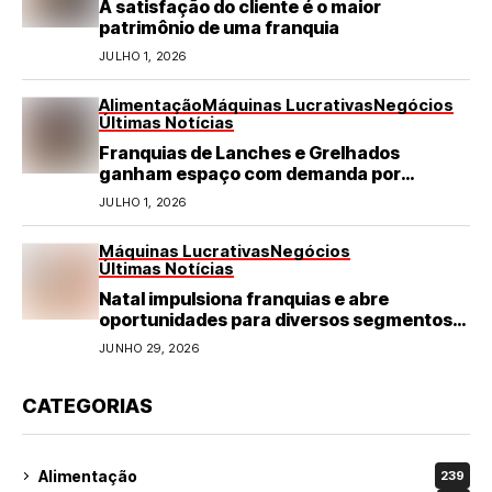
A satisfação do cliente é o maior
patrimônio de uma franquia
JULHO 1, 2026
Alimentação
Máquinas Lucrativas
Negócios
Últimas Notícias
Franquias de Lanches e Grelhados
ganham espaço com demanda por
refeições rápidas e de qualidade
JULHO 1, 2026
Máquinas Lucrativas
Negócios
Últimas Notícias
Natal impulsiona franquias e abre
oportunidades para diversos segmentos
do varejo
JUNHO 29, 2026
CATEGORIAS
Alimentação
239