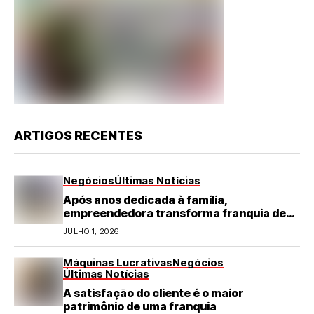
ARTIGOS RECENTES
Negócios
Últimas Notícias
Após anos dedicada à família,
empreendedora transforma franquia de
turismo em negócio de destaque no RN
JULHO 1, 2026
Máquinas Lucrativas
Negócios
Últimas Notícias
A satisfação do cliente é o maior
patrimônio de uma franquia