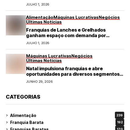
JULHO 1, 2026
Alimentação
Máquinas Lucrativas
Negócios
Últimas Notícias
Franquias de Lanches e Grelhados
ganham espaço com demanda por
refeições rápidas e de qualidade
JULHO 1, 2026
Máquinas Lucrativas
Negócios
Últimas Notícias
Natal impulsiona franquias e abre
oportunidades para diversos segmentos
do varejo
JUNHO 29, 2026
CATEGORIAS
Alimentação
239
Franquia Barata
192
Franquias Baratas
170