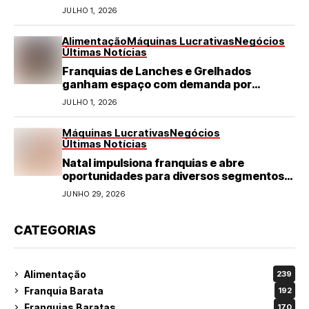
JULHO 1, 2026
Alimentação
Máquinas Lucrativas
Negócios
Últimas Notícias
Franquias de Lanches e Grelhados
ganham espaço com demanda por
refeições rápidas e de qualidade
JULHO 1, 2026
Máquinas Lucrativas
Negócios
Últimas Notícias
Natal impulsiona franquias e abre
oportunidades para diversos segmentos
do varejo
JUNHO 29, 2026
CATEGORIAS
Alimentação
239
Franquia Barata
192
Franquias Baratas
170