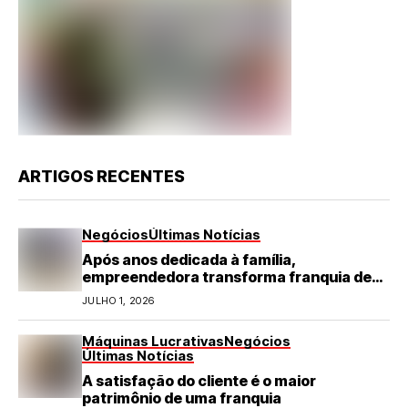
ARTIGOS RECENTES
Negócios
Últimas Notícias
Após anos dedicada à família,
empreendedora transforma franquia de
turismo em negócio de destaque no RN
JULHO 1, 2026
Máquinas Lucrativas
Negócios
Últimas Notícias
A satisfação do cliente é o maior
patrimônio de uma franquia