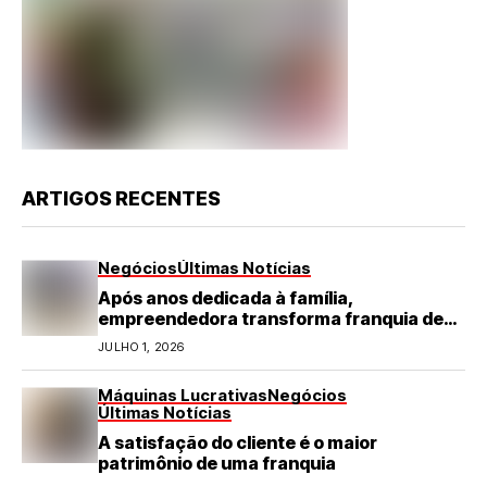
ARTIGOS RECENTES
Negócios
Últimas Notícias
Após anos dedicada à família,
empreendedora transforma franquia de
turismo em negócio de destaque no RN
JULHO 1, 2026
Máquinas Lucrativas
Negócios
Últimas Notícias
A satisfação do cliente é o maior
patrimônio de uma franquia