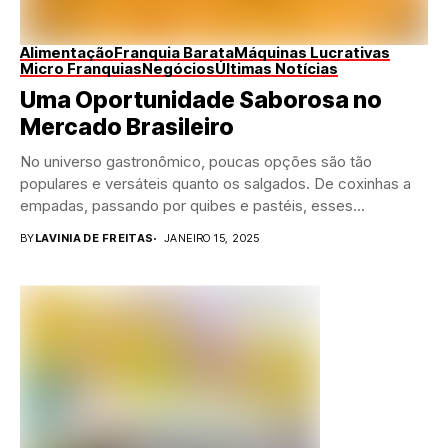
Alimentação
Franquia Barata
Máquinas Lucrativas
Micro Franquias
Negócios
Últimas Notícias
Uma Oportunidade Saborosa no
Mercado Brasileiro
No universo gastronômico, poucas opções são tão
populares e versáteis quanto os salgados. De coxinhas a
empadas, passando por quibes e pastéis, esses...
BY
LAVINIA DE FREITAS
JANEIRO 15, 2025