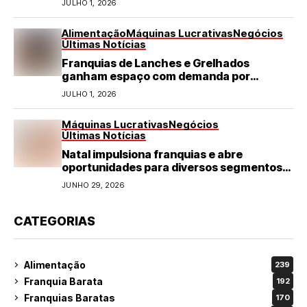
JULHO 1, 2026
Alimentação
Máquinas Lucrativas
Negócios
Últimas Notícias
Franquias de Lanches e Grelhados
ganham espaço com demanda por
refeições rápidas e de qualidade
JULHO 1, 2026
Máquinas Lucrativas
Negócios
Últimas Notícias
Natal impulsiona franquias e abre
oportunidades para diversos segmentos
do varejo
JUNHO 29, 2026
CATEGORIAS
Alimentação
239
Franquia Barata
192
Franquias Baratas
170