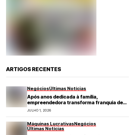
ARTIGOS RECENTES
Negócios
Últimas Notícias
Após anos dedicada à família,
empreendedora transforma franquia de
turismo em negócio de destaque no RN
JULHO 1, 2026
Máquinas Lucrativas
Negócios
Últimas Notícias