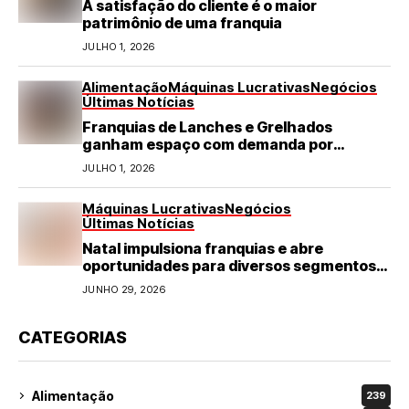
A satisfação do cliente é o maior
patrimônio de uma franquia
JULHO 1, 2026
Alimentação
Máquinas Lucrativas
Negócios
Últimas Notícias
Franquias de Lanches e Grelhados
ganham espaço com demanda por
refeições rápidas e de qualidade
JULHO 1, 2026
Máquinas Lucrativas
Negócios
Últimas Notícias
Natal impulsiona franquias e abre
oportunidades para diversos segmentos
do varejo
JUNHO 29, 2026
CATEGORIAS
Alimentação
239