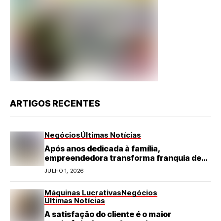
ARTIGOS RECENTES
Negócios
Últimas Notícias
Após anos dedicada à família,
empreendedora transforma franquia de
turismo em negócio de destaque no RN
JULHO 1, 2026
Máquinas Lucrativas
Negócios
Últimas Notícias
A satisfação do cliente é o maior