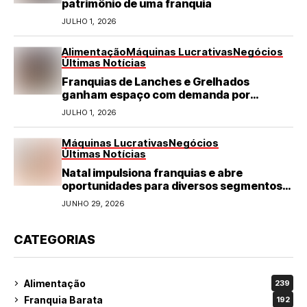
patrimônio de uma franquia
JULHO 1, 2026
Alimentação
Máquinas Lucrativas
Negócios
Últimas Notícias
Franquias de Lanches e Grelhados
ganham espaço com demanda por
refeições rápidas e de qualidade
JULHO 1, 2026
Máquinas Lucrativas
Negócios
Últimas Notícias
Natal impulsiona franquias e abre
oportunidades para diversos segmentos
do varejo
JUNHO 29, 2026
CATEGORIAS
Alimentação
239
Franquia Barata
192