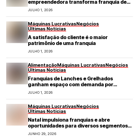
empreendedora transforma franquia de
turismo em negócio de destaque no RN
JULHO 1, 2026
Máquinas Lucrativas
Negócios
Últimas Notícias
A satisfação do cliente é o maior
patrimônio de uma franquia
JULHO 1, 2026
Alimentação
Máquinas Lucrativas
Negócios
Últimas Notícias
Franquias de Lanches e Grelhados
ganham espaço com demanda por
refeições rápidas e de qualidade
JULHO 1, 2026
Máquinas Lucrativas
Negócios
Últimas Notícias
Natal impulsiona franquias e abre
oportunidades para diversos segmentos
do varejo
JUNHO 29, 2026