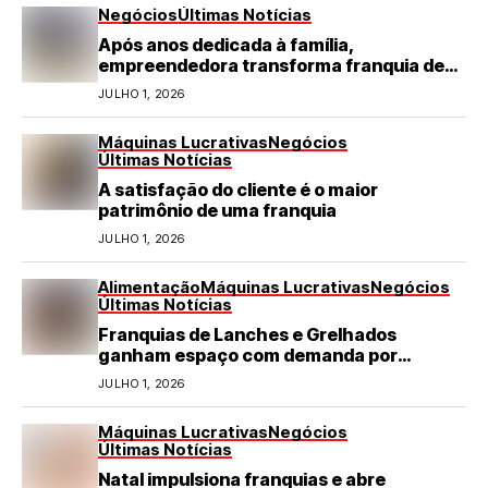
Negócios
Últimas Notícias
Após anos dedicada à família,
empreendedora transforma franquia de
turismo em negócio de destaque no RN
JULHO 1, 2026
Máquinas Lucrativas
Negócios
Últimas Notícias
A satisfação do cliente é o maior
patrimônio de uma franquia
JULHO 1, 2026
Alimentação
Máquinas Lucrativas
Negócios
Últimas Notícias
Franquias de Lanches e Grelhados
ganham espaço com demanda por
refeições rápidas e de qualidade
JULHO 1, 2026
Máquinas Lucrativas
Negócios
Últimas Notícias
Natal impulsiona franquias e abre