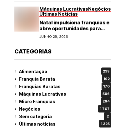
Máquinas Lucrativas
Negócios
Últimas Notícias
Natal impulsiona franquias e
abre oportunidades para
diversos segmentos do
JUNHO 29, 2026
varejo
CATEGORIAS
Alimentação
239
Franquia Barata
192
Franquias Baratas
170
Máquinas Lucrativas
586
Micro Franquias
264
Negócios
1.707
Sem categoria
2
Últimas notícias
1.325