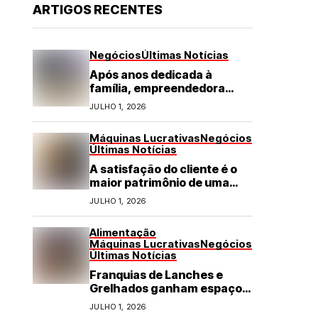
ARTIGOS RECENTES
Negócios
Últimas Notícias
Após anos dedicada à
família, empreendedora
transforma franquia de
JULHO 1, 2026
turismo em negócio de
destaque no RN
Máquinas Lucrativas
Negócios
Últimas Notícias
A satisfação do cliente é o
maior patrimônio de uma
franquia
JULHO 1, 2026
Alimentação
Máquinas Lucrativas
Negócios
Últimas Notícias
Franquias de Lanches e
Grelhados ganham espaço
com demanda por refeições
JULHO 1, 2026
rápidas e de qualidade