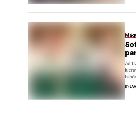
Máqu
Sof
pa
As f
lucra
bilhõ
BY
LAV