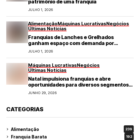
patrimônio de uma franquia
JULHO 1, 2026
Alimentação
Máquinas Lucrativas
Negócios
Últimas Notícias
Franquias de Lanches e Grelhados
ganham espaço com demanda por
refeições rápidas e de qualidade
JULHO 1, 2026
Máquinas Lucrativas
Negócios
Últimas Notícias
Natal impulsiona franquias e abre
oportunidades para diversos segmentos
do varejo
JUNHO 29, 2026
CATEGORIAS
Alimentação
239
Franquia Barata
192