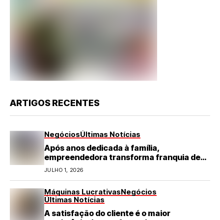
ARTIGOS RECENTES
Negócios
Últimas Notícias
Após anos dedicada à família,
empreendedora transforma franquia de
turismo em negócio de destaque no RN
JULHO 1, 2026
Máquinas Lucrativas
Negócios
Últimas Notícias
A satisfação do cliente é o maior