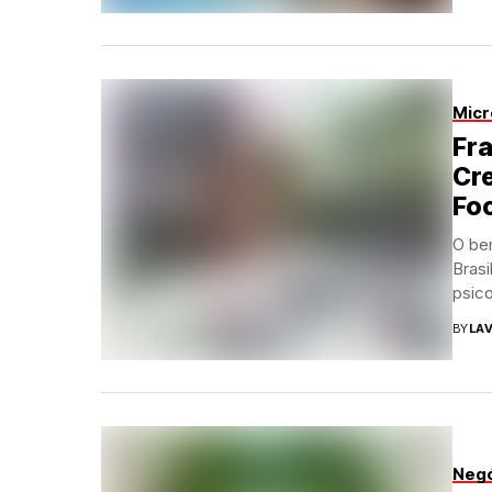
Micr
Fra
Cre
Foc
O be
Bras
psico
BY
LAV
Neg