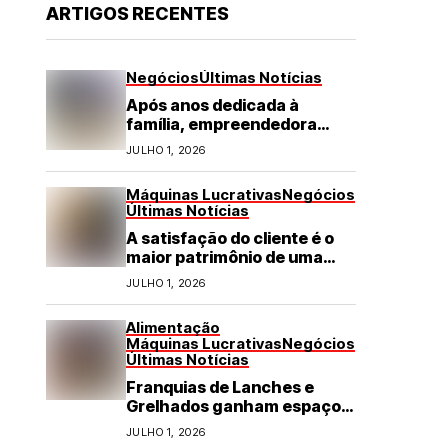
ARTIGOS RECENTES
Negócios
Últimas Notícias
Após anos dedicada à
família, empreendedora
transforma franquia de
JULHO 1, 2026
turismo em negócio de
destaque no RN
Máquinas Lucrativas
Negócios
Últimas Notícias
A satisfação do cliente é o
maior patrimônio de uma
franquia
JULHO 1, 2026
Alimentação
Máquinas Lucrativas
Negócios
Últimas Notícias
Franquias de Lanches e
Grelhados ganham espaço
com demanda por refeições
JULHO 1, 2026
rápidas e de qualidade