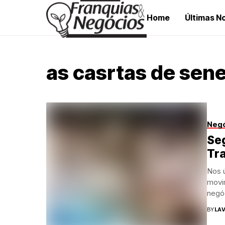
Home
Últimas No
as casrtas de sen
Neg
Se
Tr
Nos ú
movi
negóc
BY
LAV