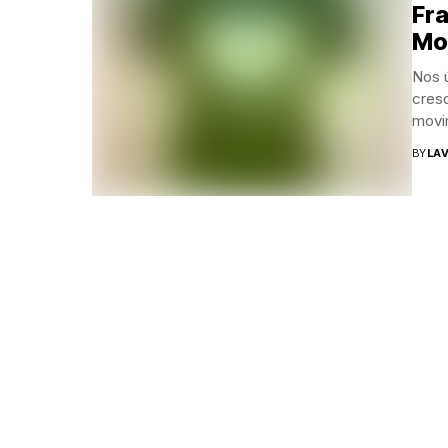
Fra
Mod
Nos 
cresc
movi
BY
LAV