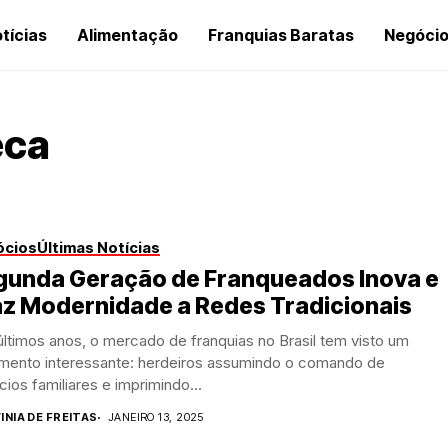
tícias
Alimentação
Franquias Baratas
Negóci
eca
ócios
Últimas Notícias
gunda Geração de Franqueados Inova e
az Modernidade a Redes Tradicionais
ltimos anos, o mercado de franquias no Brasil tem visto um
mento interessante: herdeiros assumindo o comando de
ios familiares e imprimindo...
INIA DE FREITAS
JANEIRO 13, 2025