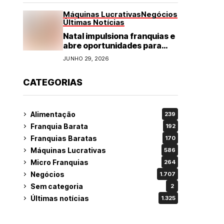
Máquinas Lucrativas
Negócios
Últimas Notícias
Natal impulsiona franquias e
abre oportunidades para
diversos segmentos do
JUNHO 29, 2026
varejo
CATEGORIAS
Alimentação
239
Franquia Barata
192
Franquias Baratas
170
Máquinas Lucrativas
586
Micro Franquias
264
Negócios
1.707
Sem categoria
2
Últimas notícias
1.325