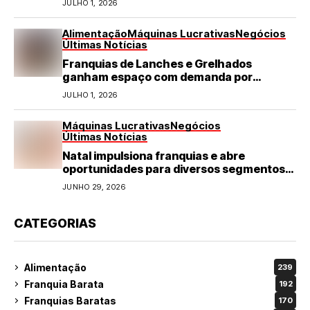
JULHO 1, 2026
Alimentação
Máquinas Lucrativas
Negócios
Últimas Notícias
Franquias de Lanches e Grelhados
ganham espaço com demanda por
refeições rápidas e de qualidade
JULHO 1, 2026
Máquinas Lucrativas
Negócios
Últimas Notícias
Natal impulsiona franquias e abre
oportunidades para diversos segmentos
do varejo
JUNHO 29, 2026
CATEGORIAS
Alimentação
239
Franquia Barata
192
Franquias Baratas
170