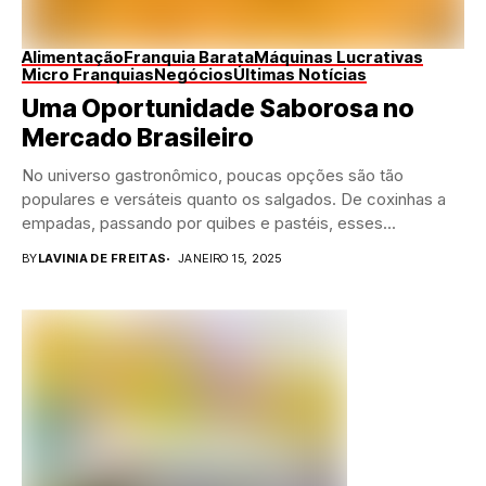
Alimentação
Franquia Barata
Máquinas Lucrativas
Micro Franquias
Negócios
Últimas Notícias
Uma Oportunidade Saborosa no
Mercado Brasileiro
No universo gastronômico, poucas opções são tão
populares e versáteis quanto os salgados. De coxinhas a
empadas, passando por quibes e pastéis, esses...
BY
LAVINIA DE FREITAS
JANEIRO 15, 2025