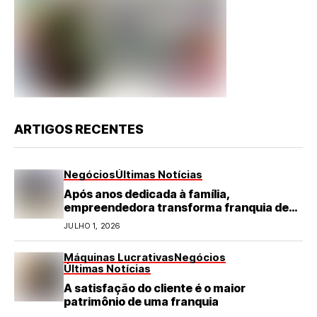
ARTIGOS RECENTES
Negócios
Últimas Notícias
Após anos dedicada à família,
empreendedora transforma franquia de
turismo em negócio de destaque no RN
JULHO 1, 2026
Máquinas Lucrativas
Negócios
Últimas Notícias
A satisfação do cliente é o maior
patrimônio de uma franquia