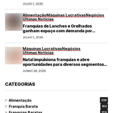
JULHO 1, 2026
Alimentação
Máquinas Lucrativas
Negócios
Últimas Notícias
Franquias de Lanches e Grelhados
ganham espaço com demanda por
refeições rápidas e de qualidade
JULHO 1, 2026
Máquinas Lucrativas
Negócios
Últimas Notícias
Natal impulsiona franquias e abre
oportunidades para diversos segmentos
do varejo
JUNHO 29, 2026
CATEGORIAS
Alimentação
239
Franquia Barata
192
Franquias Baratas
170