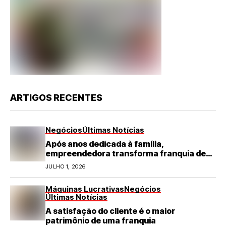
ARTIGOS RECENTES
Negócios
Últimas Notícias
Após anos dedicada à família,
empreendedora transforma franquia de
turismo em negócio de destaque no RN
JULHO 1, 2026
Máquinas Lucrativas
Negócios
Últimas Notícias
A satisfação do cliente é o maior
patrimônio de uma franquia