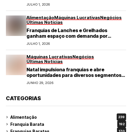
JULHO 1, 2026
Alimentação
Máquinas Lucrativas
Negócios
Últimas Notícias
Franquias de Lanches e Grelhados
ganham espaço com demanda por
refeições rápidas e de qualidade
JULHO 1, 2026
Máquinas Lucrativas
Negócios
Últimas Notícias
Natal impulsiona franquias e abre
oportunidades para diversos segmentos
do varejo
JUNHO 29, 2026
CATEGORIAS
Alimentação
239
Franquia Barata
192
Franquias Baratas
170