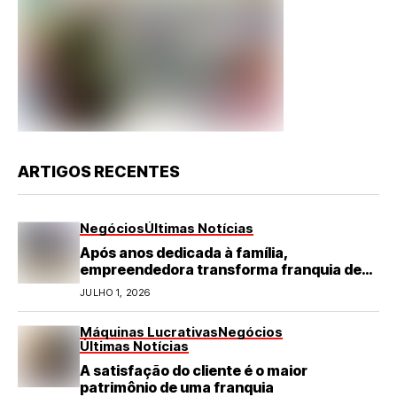
ARTIGOS RECENTES
Negócios
Últimas Notícias
Após anos dedicada à família,
empreendedora transforma franquia de
turismo em negócio de destaque no RN
JULHO 1, 2026
Máquinas Lucrativas
Negócios
Últimas Notícias
A satisfação do cliente é o maior
patrimônio de uma franquia