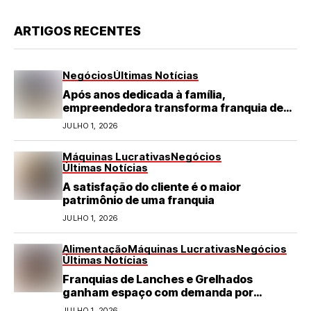
ARTIGOS RECENTES
Negócios
Últimas Notícias
Após anos dedicada à família,
empreendedora transforma franquia de
turismo em negócio de destaque no RN
JULHO 1, 2026
Máquinas Lucrativas
Negócios
Últimas Notícias
A satisfação do cliente é o maior
patrimônio de uma franquia
JULHO 1, 2026
Alimentação
Máquinas Lucrativas
Negócios
Últimas Notícias
Franquias de Lanches e Grelhados
ganham espaço com demanda por
refeições rápidas e de qualidade
JULHO 1, 2026