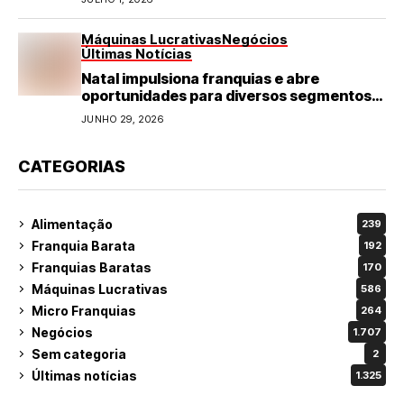
Máquinas Lucrativas
Negócios
Últimas Notícias
Natal impulsiona franquias e abre
oportunidades para diversos segmentos
do varejo
JUNHO 29, 2026
CATEGORIAS
Alimentação
239
Franquia Barata
192
Franquias Baratas
170
Máquinas Lucrativas
586
Micro Franquias
264
Negócios
1.707
Sem categoria
2
Últimas notícias
1.325