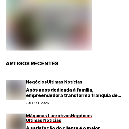
ARTIGOS RECENTES
Negócios
Últimas Notícias
Após anos dedicada à família,
empreendedora transforma franquia de
turismo em negócio de destaque no RN
JULHO 1, 2026
Máquinas Lucrativas
Negócios
Últimas Notícias
A satisfação do cliente é o maior