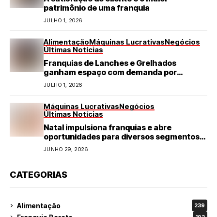
patrimônio de uma franquia
JULHO 1, 2026
Alimentação
Máquinas Lucrativas
Negócios
Últimas Notícias
Franquias de Lanches e Grelhados
ganham espaço com demanda por
refeições rápidas e de qualidade
JULHO 1, 2026
Máquinas Lucrativas
Negócios
Últimas Notícias
Natal impulsiona franquias e abre
oportunidades para diversos segmentos
do varejo
JUNHO 29, 2026
CATEGORIAS
Alimentação
239