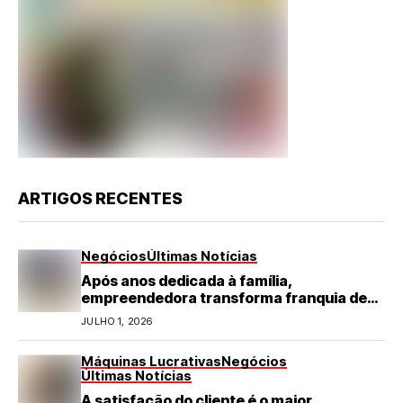
ARTIGOS RECENTES
Negócios
Últimas Notícias
Após anos dedicada à família,
empreendedora transforma franquia de
turismo em negócio de destaque no RN
JULHO 1, 2026
Máquinas Lucrativas
Negócios
Últimas Notícias
A satisfação do cliente é o maior