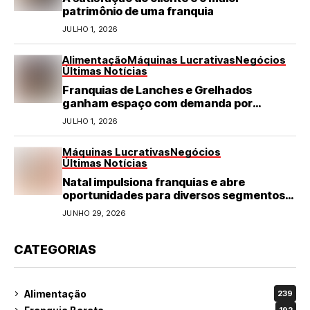
patrimônio de uma franquia
JULHO 1, 2026
Alimentação
Máquinas Lucrativas
Negócios
Últimas Notícias
Franquias de Lanches e Grelhados
ganham espaço com demanda por
refeições rápidas e de qualidade
JULHO 1, 2026
Máquinas Lucrativas
Negócios
Últimas Notícias
Natal impulsiona franquias e abre
oportunidades para diversos segmentos
do varejo
JUNHO 29, 2026
CATEGORIAS
Alimentação
239