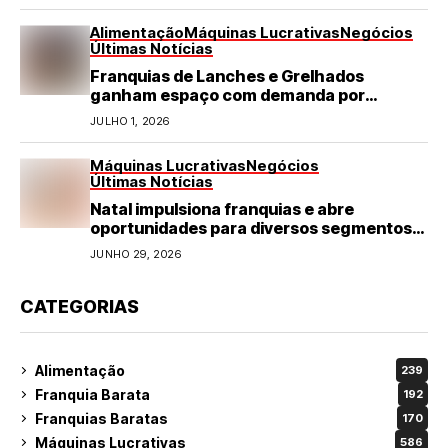
Alimentação
Máquinas Lucrativas
Negócios
Últimas Notícias
Franquias de Lanches e Grelhados
ganham espaço com demanda por
refeições rápidas e de qualidade
JULHO 1, 2026
Máquinas Lucrativas
Negócios
Últimas Notícias
Natal impulsiona franquias e abre
oportunidades para diversos segmentos
do varejo
JUNHO 29, 2026
CATEGORIAS
Alimentação
239
Franquia Barata
192
Franquias Baratas
170
Máquinas Lucrativas
586