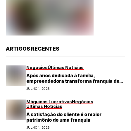
ARTIGOS RECENTES
Negócios
Últimas Notícias
Após anos dedicada à família,
empreendedora transforma franquia de
turismo em negócio de destaque no RN
JULHO 1, 2026
Máquinas Lucrativas
Negócios
Últimas Notícias
A satisfação do cliente é o maior
patrimônio de uma franquia
JULHO 1, 2026