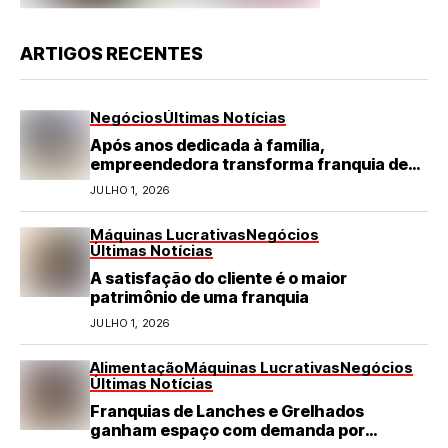
ARTIGOS RECENTES
Negócios
Últimas Notícias
Após anos dedicada à família,
empreendedora transforma franquia de
turismo em negócio de destaque no RN
JULHO 1, 2026
Máquinas Lucrativas
Negócios
Últimas Notícias
A satisfação do cliente é o maior
patrimônio de uma franquia
JULHO 1, 2026
Alimentação
Máquinas Lucrativas
Negócios
Últimas Notícias
Franquias de Lanches e Grelhados
ganham espaço com demanda por