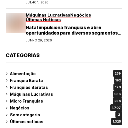
refeições rápidas e de qualidade
JULHO 1, 2026
Máquinas Lucrativas
Negócios
Últimas Notícias
Natal impulsiona franquias e abre
oportunidades para diversos segmentos
do varejo
JUNHO 29, 2026
CATEGORIAS
Alimentação
239
Franquia Barata
192
Franquias Baratas
170
Máquinas Lucrativas
586
Micro Franquias
264
Negócios
1.707
Sem categoria
2
Últimas notícias
1.325